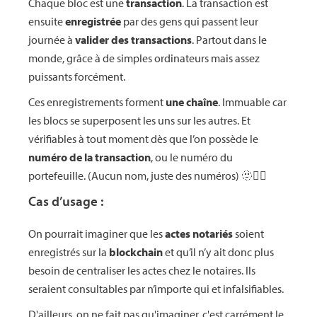
Chaque bloc est une
transaction
. La transaction est
ensuite
enregistrée
par des gens qui passent leur
journée à
valider des transactions
. Partout dans le
monde, grâce à de simples ordinateurs mais assez
puissants forcément.
Ces enregistrements forment
une chaîne
. Immuable car
les blocs se superposent les uns sur les autres. Et
vérifiables à tout moment dès que l’on possède le
numéro de la transaction
, ou le numéro du
portefeuille. (Aucun nom, juste des numéros) 🫥😶‍🌫️
Cas d’usage :
On pourrait imaginer que les
actes notariés
soient
enregistrés sur la
blockchain
et qu’il n’y ait donc plus
besoin de centraliser les actes chez le notaires. Ils
seraient consultables par n’importe qui et infalsifiables.
D'ailleurs, on ne fait pas qu'imaginer, c'est carrément le