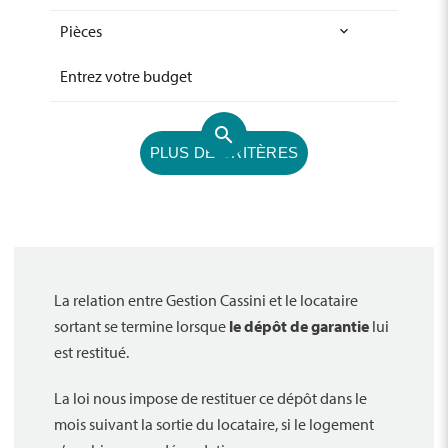
Pièces
PLUS DE CRITÈRES
Appartement
(156)
Bureau
(12)
Cave / Box
(0)
Commerce
(12)
La relation entre Gestion Cassini et le locataire
Garage / Parking
(5)
sortant se termine lorsque
le dépôt de garantie
lui
Locaux d'activité / Entrepôts
(9)
est restitué.
Maison
(3)
Terrain
(0)
La loi nous impose de restituer ce dépôt dans le
mois suivant la sortie du locataire, si le logement
Terrasse
(22)