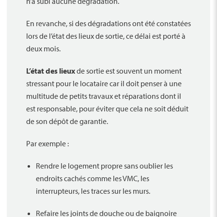
n’a subi aucune dégradation.
Balcon
(26)
Stationnement
(44)
En revanche, si des dégradations ont été constatées
lors de l’état des lieux de sortie, ce délai est porté à
Bon état
(96)
deux mois.
Brut de béton
(0)
L’état des lieux
de sortie est souvent un moment
Excellent état
(40)
stressant pour le locataire car il doit penser à une
Neuf
(17)
multitude de petits travaux et réparations dont il
À rafraîchir
(0)
est responsable, pour éviter que cela ne soit déduit
À rénover
(0)
de son dépôt de garantie.
Par exemple :
Rendre le logement propre sans oublier les
endroits cachés comme les VMC, les
interrupteurs, les traces sur les murs.
Refaire les joints de douche ou de baignoire