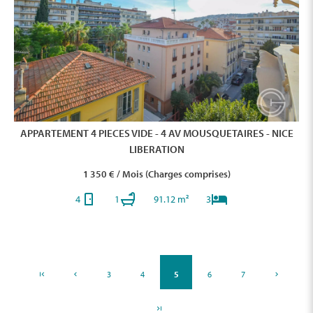
APPARTEMENT 4 PIECES VIDE - 4 AV MOUSQUETAIRES - NICE
LIBERATION
1 350 € / Mois (Charges comprises)
4
1
91.12 m²
3
3
4
5
6
7