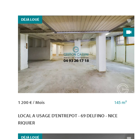
DÉJÀ LOUÉ
1 200 € / Mois
145 m²
LOCAL A USAGE D'ENTREPOT - 69 DELFINO - NICE
RIQUIER
DÉJÀ LOUÉ