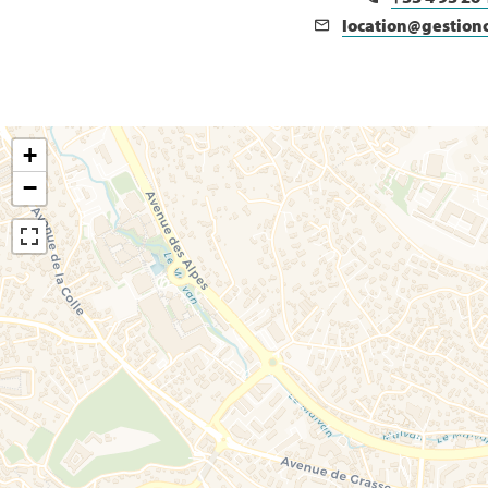
location@gestion
+
−