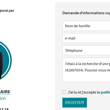
oposé par
Demande d'informations su
LAIRE
J’ai lu et j'accepte la
polit
tion
ENVOYER
17 18