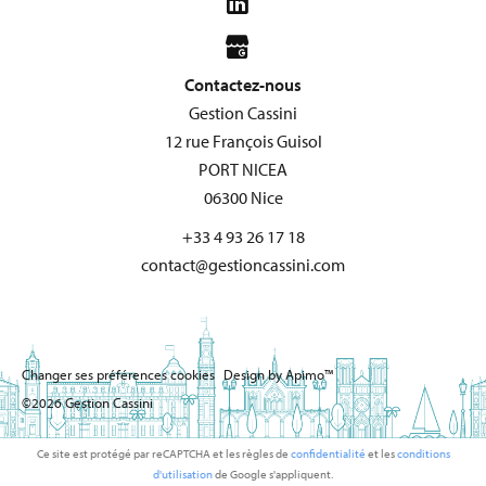
Contactez-nous
Gestion Cassini
12 rue François Guisol
PORT NICEA
06300
Nice
+33 4 93 26 17 18
contact@gestioncassini.com
Changer ses préférences cookies
Design by
Apimo™
©2026 Gestion Cassini
Ce site est protégé par reCAPTCHA et les règles de
confidentialité
et les
conditions
d'utilisation
de Google s'appliquent.