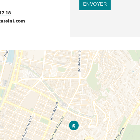
ENVOYER
17 18
cassini.com