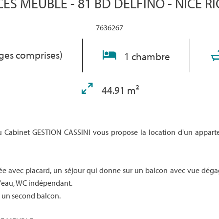
CES MEUBLÉ - 81 BD DELFINO - NICE R
7636267
rges comprises)
1 chambre
44.91 m²
du Cabinet GESTION CASSINI vous propose la location d'un appa
e avec placard, un séjour qui donne sur un balcon avec vue déga
d'eau, WC indépendant.
à un second balcon.