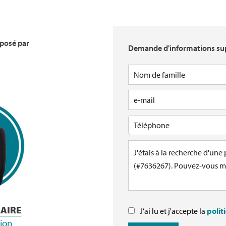
oposé par
Demande d'informations su
LAIRE
J’ai lu et j'accepte la
polit
tion