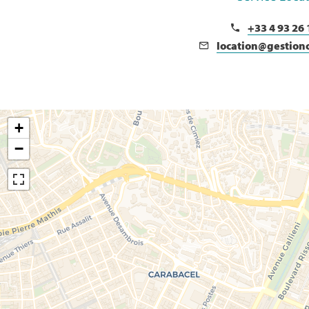
+33 4 93 26 
location@gestion
+
−