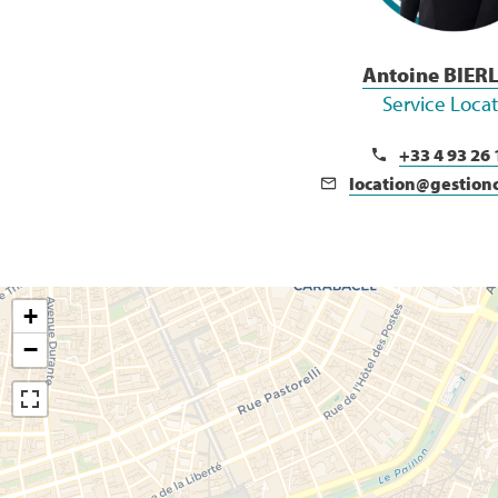
Antoine BIER
Service Loca
+33 4 93 26 
location@gestion
+
−