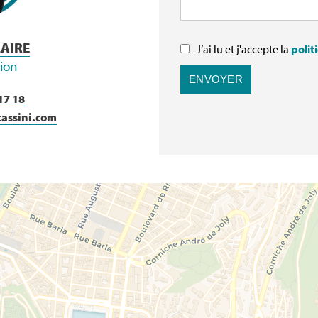
LAIRE
J’ai lu et j'accepte la
polit
tion
ENVOYER
17 18
cassini.com