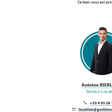
Ce bien vous est pr
Voir la Bio
Antoine BIER
Service Loca
+33 4 93 26 
location@gestion