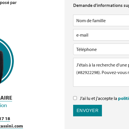
oposé par
Demande d'informations su
LAIRE
J’ai lu et j'accepte la
polit
tion
ENVOYER
17 18
cassini.com