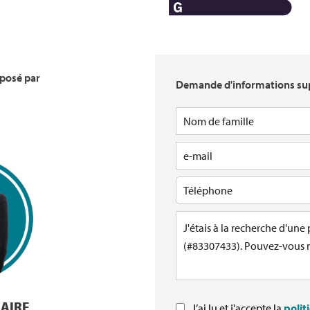
oposé par
Demande d'informations su
LAIRE
J’ai lu et j'accepte la
polit