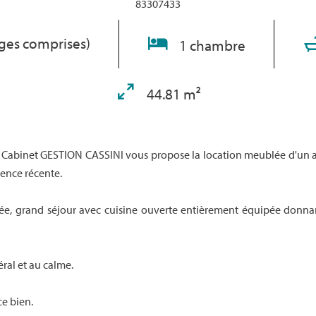
83307433
rges comprises)
1 chambre
44.81 m²
u Cabinet GESTION CASSINI vous propose la location meublée d'un
dence récente.
e, grand séjour avec cuisine ouverte entièrement équipée donnant
ral et au calme.
e bien.