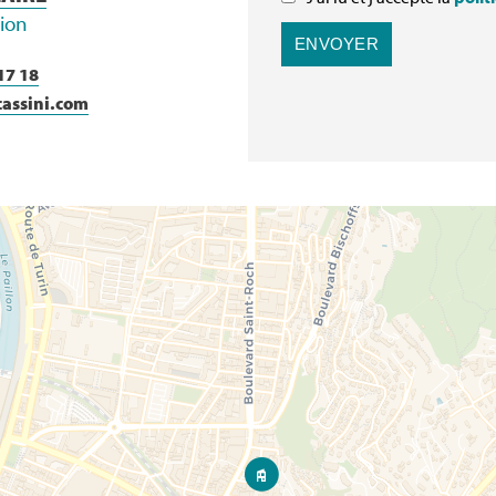
tion
ENVOYER
17 18
cassini.com