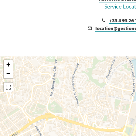
Service Loca
+33 4 93 26 
location@gestion
+
−