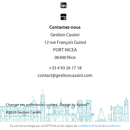
Contactez-nous
Gestion Cassini
12 rue François Guisol
PORT NICEA
06300
Nice
+33 4 93 26 17 18
contact@gestioncassini.com
Changer ses préférences cookies
Design by
Apimo™
©2026 Gestion Cassini
Ce site est protégé par reCAPTCHA et les règles de
confidentialité
et les
conditions