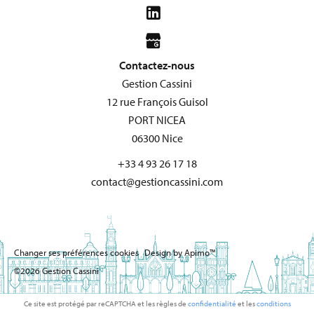
Contactez-nous
Gestion Cassini
12 rue François Guisol
PORT NICEA
06300
Nice
+33 4 93 26 17 18
contact@gestioncassini.com
Changer ses préférences cookies
Design by
Apimo™
©2026 Gestion Cassini
Ce site est protégé par reCAPTCHA et les règles de
confidentialité
et les
conditions