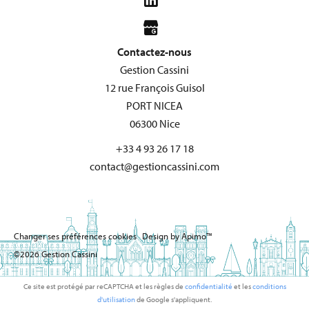
Contactez-nous
Gestion Cassini
12 rue François Guisol
PORT NICEA
06300
Nice
+33 4 93 26 17 18
contact@gestioncassini.com
Changer ses préférences cookies
Design by
Apimo™
©2026 Gestion Cassini
Ce site est protégé par reCAPTCHA et les règles de
confidentialité
et les
conditions
d'utilisation
de Google s'appliquent.