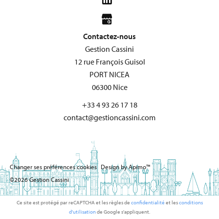
Contactez-nous
Gestion Cassini
12 rue François Guisol
PORT NICEA
06300
Nice
+33 4 93 26 17 18
contact@gestioncassini.com
Changer ses préférences cookies
Design by
Apimo™
©2026 Gestion Cassini
Ce site est protégé par reCAPTCHA et les règles de
confidentialité
et les
conditions
d'utilisation
de Google s'appliquent.