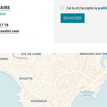
LAIRE
J’ai lu et j'accepte la
polit
tion
ENVOYER
17 18
cassini.com