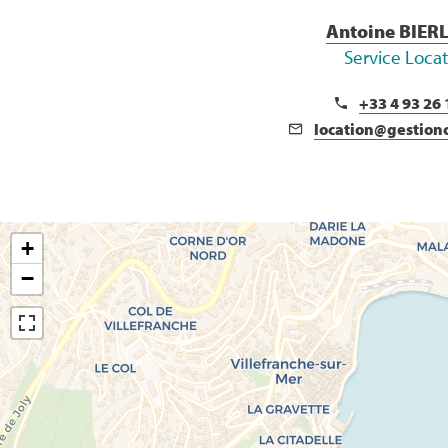
Antoine BIER
Service Loca
+33 4 93 26 
location@gestion
+
−