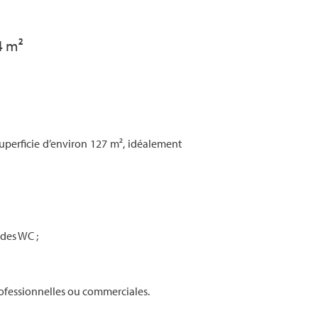
4 m²
perficie d’environ 127 m², idéalement
 des WC ;
rofessionnelles ou commerciales.