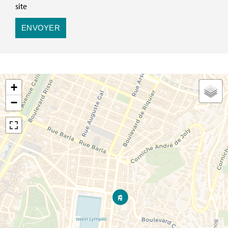
site
ENVOYER
+
−