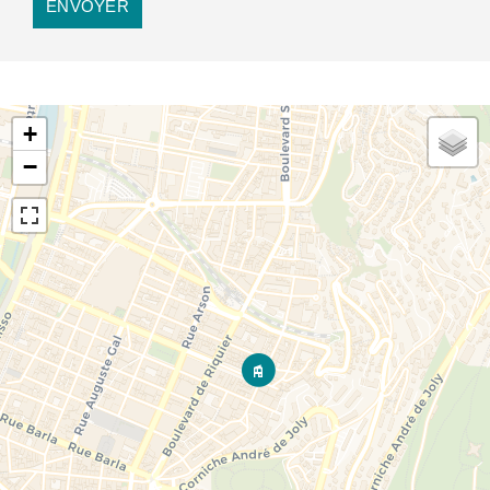
ENVOYER
+
−