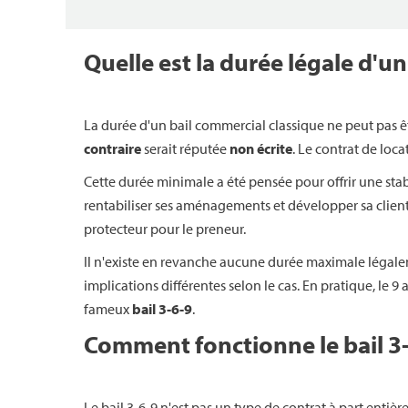
Quelle est la durée légale d'u
La durée d'un bail commercial classique ne peut pas êtr
contraire
serait réputée
non écrite
. Le contrat de loc
Cette durée minimale a été pensée pour offrir une stab
rentabiliser ses aménagements et développer sa client
protecteur pour le preneur.
Il n'existe en revanche aucune durée maximale légaleme
implications différentes selon le cas. En pratique, le 9 
fameux
bail 3-6-9
.
Comment fonctionne le bail 3-
Le bail 3-6-9 n'est pas un type de contrat à part enti