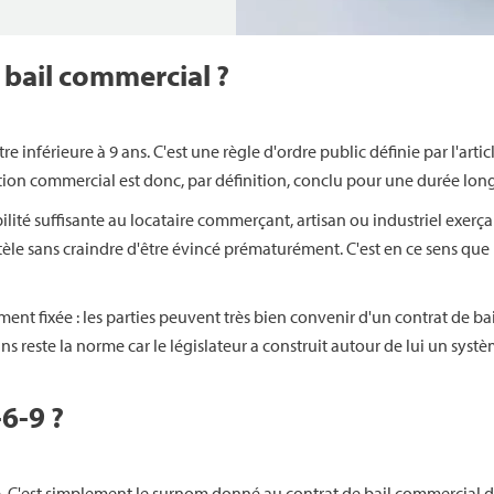
n bail commercial ?
e inférieure à 9 ans. C'est une règle d'ordre public définie par l'art
ation commercial est donc, par définition, conclu pour une durée lon
ilité suffisante au locataire commerçant, artisan ou industriel exerç
èle sans craindre d'être évincé prématurément. C'est en ce sens que 
nt fixée : les parties peuvent très bien convenir d'un contrat de ba
ans reste la norme car le législateur a construit autour de lui un systèm
6-9 ?
ère. C'est simplement le surnom donné au contrat de bail commercial d