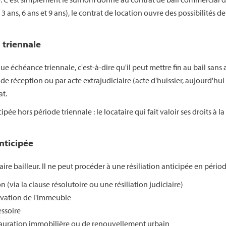
3 ans, 6 ans et 9 ans), le contrat de location ouvre des possibilités d
n triennale
ue échéance triennale, c'est-à-dire qu'il peut mettre fin au bail sans a
 réception ou par acte extrajudiciaire (acte d'huissier, aujourd'hui 
at.
ipée hors période triennale : le locataire qui fait valoir ses droits à la
anticipée
ire bailleur. Il ne peut procéder à une résiliation anticipée en périod
via la clause résolutoire ou une résiliation judiciaire)
évation de l'immeuble
essoire
tauration immobilière ou de renouvellement urbain