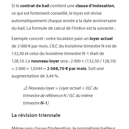
Si le
contrat de bail
contient une
clause d'indexation
,
ce qui est fortement conseillé, le loyer est révisé
automatiquement chaque année à la date anniversaire
du bail. La formule de calcul de l'indice est la suivante :
Exemple concret : votre locataire paie un
loyer actuel
de 2 000 € par mois. L'ILC du troisième trimestre N est de
132,50 et celui du troisième trimestre N-1 était de
128,10. Le
nouveau loyer
sera : 2 000 × (132,50 / 128,10)
= 2 000 × 1,0344 =
2 068,70 € par mois
. Soit une
augmentation de 3,44 %.
📐
Nouveau loyer = Loyer actuel × (ILC du
trimestre de référence N / ILC du même
trimestre
N-1
)
La révision triennale
Même sans clause d'indexation, le propriétaire bailleur